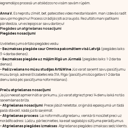
iegremdējos procesā un atslēdzos no visām savām rūpēm.
Anna V.
Es neprotu zīmēt, bet, pateicoties video meistarklasēm, man izdevās radīt
savu pirmo gleznu! Process izrādījās ļoti aizraujošs. Rezultāts mani patīkami
pārsteidza, un es lepojos ar savu darbiņu!
Piegādes un atgriešanas nosacījumi
Piegādes nosacījumi
Izvēlieties jums ērtāko piegādes veidu:
- Bezmaksas piegāde caur Omniva pakomātiem visā Latvijā
(piegādes laiks:
3-4 darba dienas).
- Bezmaksas piegāde uz mājām Rīgā un Jūrmalā
(piegādes laiks: 1-2 darba
dienas).
- Pašizvešana no mūsu studijas Art&Wine
Jūs varat saņemt savu pasūtījumu
mūsu birojā, adresē Elizabetes iela 31A, Rīga (pasūtījums būs gatavs 1-2 darba
dienu laikā pēc pasūtījuma noformēšanas).
Preču atgriešanas nosacījumi
Ja jūs neesat apmierināti ar pirkumu, jūs varat atgriezt preci 14 dienu laikā no tās
saņemšanas brīža.
- Atgriešanas nosacījumi
: Precei jābūt nelietotai, oriģinālā iepakojumā un tādā
pašā stāvoklī, kādā jūs to saņēmāt.
- Atgriešanas process
: Lai noformētu atgriešanu, vienkārši nosūtiet preci uz
norādīto adresi. Lūdzu, pārliecinieties, ka esat saglabājis sūtījuma pierādījumus.
- Atgriešanas piegādes izmaksas
: Atgriešanas piegādes izmaksas sedz klients.