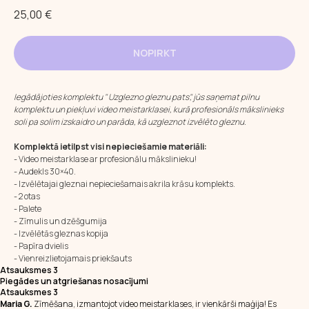
25,00
€
NOPIRKT
Iegādājoties komplektu " Uzglezno gleznu pats", jūs saņemat pilnu
komplektu un piekļuvi video meistarklasei, kurā profesionāls mākslinieks
soli pa solim izskaidro un parāda, kā uzgleznot izvēlēto gleznu.
Komplektā ietilpst visi nepieciešamie materiāli:
- Video meistarklase ar profesionālu mākslinieku!
- Audekls 30×40.
- Izvēlētajai gleznai nepieciešamais akrila krāsu komplekts.
- 2 otas
- Palete
- Zīmulis un dzēšgumija
- Izvēlētās gleznas kopija
- Papīra dvielis
- Vienreizlietojamais priekšauts
Atsauksmes 3
Piegādes un atgriešanas nosacījumi
Atsauksmes 3
Maria G.
Zīmēšana, izmantojot video meistarklases, ir vienkārši maģija! Es